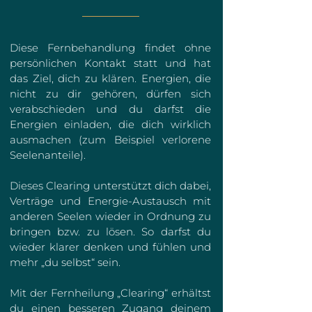
Diese Fernbehandlung findet ohne
persönlichen Kontakt statt und hat
das Ziel, dich zu klären. Energien, die
nicht zu dir gehören, dürfen sich
verabschieden und du darfst die
Energien einladen, die dich wirklich
ausmachen (zum Beispiel verlorene
Seelenanteile).
Dieses Clearing unterstützt dich dabei,
Verträge und Energie-Austausch mit
anderen Seelen wieder in Ordnung zu
bringen bzw. zu lösen. So darfst du
wieder klarer denken und fühlen und
mehr „du selbst“ sein.
Mit der Fernheilung „Clearing“ erhältst
du einen besseren Zugang deinem