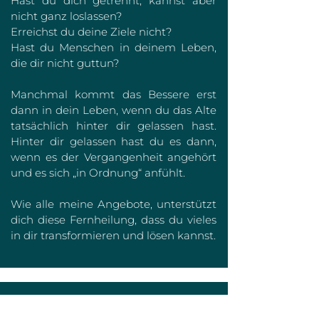
Hast du dich getrennt, kannst aber
nicht ganz loslassen?
Erreichst du deine Ziele nicht?
Hast du Menschen in deinem Leben,
die dir nicht guttun?
Manchmal kommt das Bessere erst
dann in dein Leben, wenn du das Alte
tatsächlich hinter dir gelassen hast.
Hinter dir gelassen hast du es dann,
wenn es der Vergangenheit angehört
und es sich „in Ordnung“ anfühlt.
Wie alle meine Angebote, unterstützt
dich diese Fernheilung, dass du vieles
in dir transformieren und lösen kannst.
ENERGIECOACHING