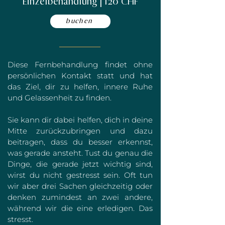
Einzelbehandlung | 120 CHF
buchen
Diese Fernbehandlung findet ohne
persönlichen Kontakt statt und hat
das Ziel, dir zu helfen, innere Ruhe
und Gelassenheit zu finden.
Sie kann dir dabei helfen, dich in deine
Mitte zurückzubringen und dazu
beitragen, dass du besser erkennst,
was gerade ansteht. Tust du genau die
Dinge, die gerade jetzt wichtig sind,
wirst du nicht gestresst sein. Oft tun
wir aber drei Sachen gleichzeitig oder
denken zumindest an zwei andere,
während wir die eine erledigen. Das
stresst.