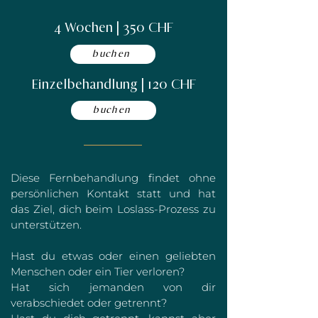
4 Wochen | 350 CHF
buchen
Einzelbehandlung | 120 CHF
buchen
Diese Fernbehandlung findet ohne
persönlichen Kontakt statt und hat
das Ziel, dich beim Loslass-Prozess zu
unterstützen.
Hast du etwas oder einen geliebten
Menschen oder ein Tier verloren?
Hat sich jemanden von dir
verabschiedet oder getrennt?